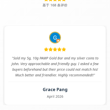
基于 168 条评价
"Sold my 5g, 10g PAMP Gold Bar and my silver coins to
John. Very approachable and friendly guy. I asked a few
buyers beforehand but their price could not match his!
Much better and friendlier. Highly recommended!!"
Grace Pang
April 2026