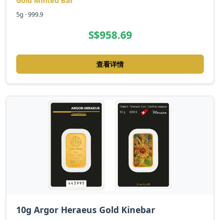
Gold Minted Bar
5g · 999.9
S$958.69
查看详情
10g Argor Heraeus Gold Kinebar