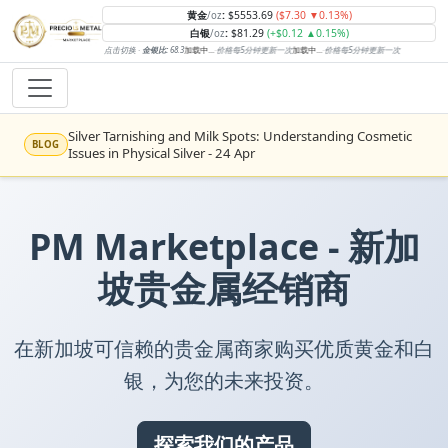
黄金
:
$5553.69
($7.30 ▼0.13%)
/oz
白银
:
$81.29
(+$0.12 ▲0.15%)
/oz
点击切换 ·
金银比:
68.3
加载中...
·
价格每5分钟更新一次
加载中...
·
价格每5分钟更新一次
Silver Tarnishing and Milk Spots: Understanding Cosmetic
BLOG
Issues in Physical Silver - 24 Apr
Rising inflation may push real rates lower, setting the stage
NEWS
for gold's next rally - WisdomTree’s Shah (Kitco 9 Jun 2026)
PM Marketplace - 新加
Gold vs Silver: Understanding the Gold‑to‑Silver Ratio - 24
BLOG
Apr
坡贵金属经销商
Central banks are buying more gold than expected, and
NEWS
purchases will increase further through 2026 – Goldman
Sachs (Kitco - 20 May)
在新加坡可信赖的贵金属商家购买优质黄金和白
Bars or Coins? Minted or Cast Bars? Brands?? - 23 Apr
BLOG
银，为您的未来投资。
Silver’s ‘great rotation’: Tech selloff to fuel rush into
NEWS
precious metals, says Jen Bawden (Kitco - 20 May)
探索我们的产品