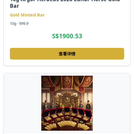
Bar
Gold Minted Bar
10g · 999.9
S$1900.53
查看详情