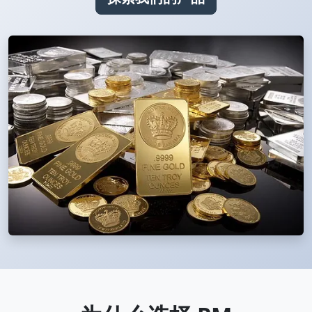
Gold and silver’s historic rally could resume ‘as fog of war
NEWS
lifts’ (CNBC 7 May)
Central banks ‘scoop up a load’ of gold in bumpy first
NEWS
quarter - Bloomberg (Yahoo 29 Apr)