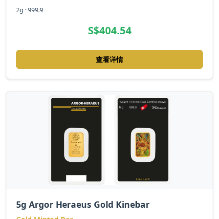
2g · 999.9
S$404.54
查看详情
5g Argor Heraeus Gold Kinebar