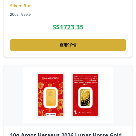
Silver Bar
20oz · 999.9
S$1723.35
查看详情
10g Argor Heraeus 2026 Lunar Horse Gold