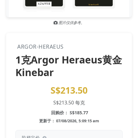
Gold and silver’s historic rally could resume ‘as fog of war
NEWS
lifts’ (CNBC 7 May)
图片仅供参考。
Central banks ‘scoop up a load’ of gold in bumpy first
NEWS
quarter - Bloomberg (Yahoo 29 Apr)
ARGOR-HERAEUS
1克Argor Heraeus黄金
Kinebar
S$213.50
S$213.50 每克
回购价： S$185.77
更新于： 07/08/2026, 5:09:15 am
阶梯定价