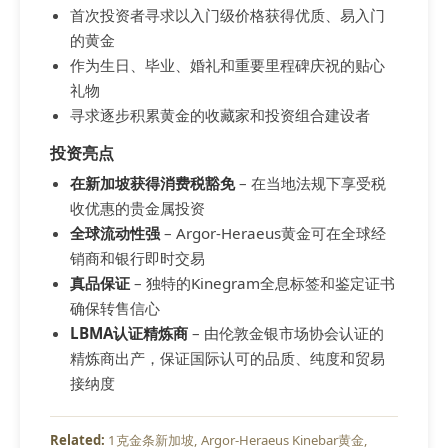
首次投资者寻求以入门级价格获得优质、易入门
的黄金
作为生日、毕业、婚礼和重要里程碑庆祝的贴心
礼物
寻求逐步积累黄金的收藏家和投资组合建设者
投资亮点
在新加坡获得消费税豁免
– 在当地法规下享受税
收优惠的贵金属投资
全球流动性强
– Argor-Heraeus黄金可在全球经
销商和银行即时交易
真品保证
– 独特的Kinegram全息标签和鉴定证书
确保转售信心
LBMA认证精炼商
– 由伦敦金银市场协会认证的
精炼商出产，保证国际认可的品质、纯度和贸易
接纳度
1克金条新加坡
Argor-Heraeus Kinebar黄金