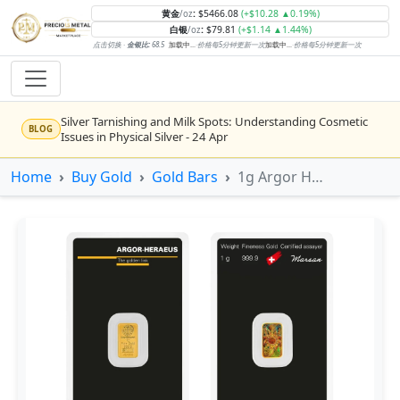
黄金
:
$5466.08
(+$10.28 ▲0.19%)
/oz
白银
:
$79.81
(+$1.14 ▲1.44%)
/oz
点击切换 ·
金银比:
68.5
加载中...
·
价格每5分钟更新一次
加载中...
·
价格每5分钟更新一次
Silver Tarnishing and Milk Spots: Understanding Cosmetic
BLOG
Issues in Physical Silver - 24 Apr
Rising inflation may push real rates lower, setting the stage
Home
Buy Gold
Gold Bars
1g Argor Heraeus Gold Kinebar
NEWS
for gold's next rally - WisdomTree’s Shah (Kitco 9 Jun 2026)
Gold vs Silver: Understanding the Gold‑to‑Silver Ratio - 24
BLOG
Apr
Central banks are buying more gold than expected, and
NEWS
purchases will increase further through 2026 – Goldman
Sachs (Kitco - 20 May)
Bars or Coins? Minted or Cast Bars? Brands?? - 23 Apr
BLOG
Silver’s ‘great rotation’: Tech selloff to fuel rush into
NEWS
precious metals, says Jen Bawden (Kitco - 20 May)