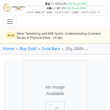
黄金
:
$5553.69
(+$0.00 ▲0.00%)
/oz
白银
:
$81.29
(+$0.00 ▲0.00%)
/oz
点击切换 ·
金银比:
68.3
加载中...
·
价格每5分钟更新一次
加载中...
·
价格每5分钟更新一次
Silver Tarnishing and Milk Spots: Understanding Cosmetic
BLOG
Issues in Physical Silver - 24 Apr
Rising inflation may push real rates lower, setting the stage
Home
Buy Gold
Gold Bars
20g LBMA Minted Gold Bar (Circulated - Good Condition)
NEWS
for gold's next rally - WisdomTree’s Shah (Kitco 9 Jun 2026)
Gold vs Silver: Understanding the Gold‑to‑Silver Ratio - 24
BLOG
Apr
Central banks are buying more gold than expected, and
NEWS
purchases will increase further through 2026 – Goldman
Sachs (Kitco - 20 May)
Bars or Coins? Minted or Cast Bars? Brands?? - 23 Apr
BLOG
Silver’s ‘great rotation’: Tech selloff to fuel rush into
NEWS
precious metals, says Jen Bawden (Kitco - 20 May)