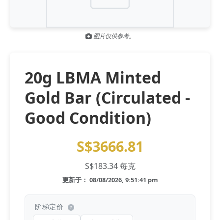
Gold and silver’s historic rally could resume ‘as fog of war
NEWS
lifts’ (CNBC 7 May)
图片仅供参考。
Central banks ‘scoop up a load’ of gold in bumpy first
NEWS
quarter - Bloomberg (Yahoo 29 Apr)
20g LBMA Minted
Gold Bar (Circulated -
Good Condition)
S$3666.81
S$183.34 每克
更新于： 08/08/2026, 9:51:41 pm
阶梯定价