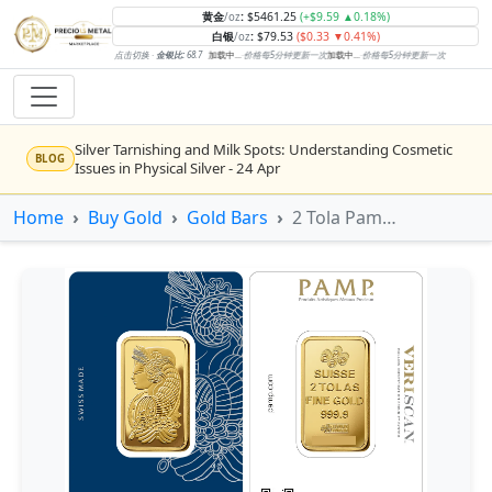
黄金
:
$5461.25
(+$9.59 ▲0.18%)
/oz
白银
:
$79.53
($0.33 ▼0.41%)
/oz
点击切换 ·
金银比:
68.7
加载中...
·
价格每5分钟更新一次
加载中...
·
价格每5分钟更新一次
Silver Tarnishing and Milk Spots: Understanding Cosmetic
BLOG
Issues in Physical Silver - 24 Apr
Rising inflation may push real rates lower, setting the stage
Home
Buy Gold
Gold Bars
2 Tola Pamp Gold Bar (VeriScan)
NEWS
for gold's next rally - WisdomTree’s Shah (Kitco 9 Jun 2026)
Gold vs Silver: Understanding the Gold‑to‑Silver Ratio - 24
BLOG
Apr
Central banks are buying more gold than expected, and
NEWS
purchases will increase further through 2026 – Goldman
Sachs (Kitco - 20 May)
Bars or Coins? Minted or Cast Bars? Brands?? - 23 Apr
BLOG
Silver’s ‘great rotation’: Tech selloff to fuel rush into
NEWS
precious metals, says Jen Bawden (Kitco - 20 May)