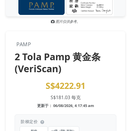
Gold and silver’s historic rally could resume ‘as fog of war
NEWS
lifts’ (CNBC 7 May)
图片仅供参考。
Central banks ‘scoop up a load’ of gold in bumpy first
NEWS
quarter - Bloomberg (Yahoo 29 Apr)
PAMP
2 Tola Pamp 黄金条
(VeriScan)
S$4222.91
S$181.03 每克
更新于： 06/08/2026, 4:17:45 am
阶梯定价
标价
一级（5% 折扣）