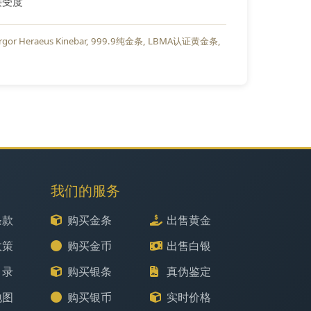
接受度
rgor Heraeus Kinebar
999.9纯金条
LBMA认证黄金条
我们的服务
条款
购买金条
出售黄金
政策
购买金币
出售白银
目录
购买银条
真伪鉴定
地图
购买银币
实时价格