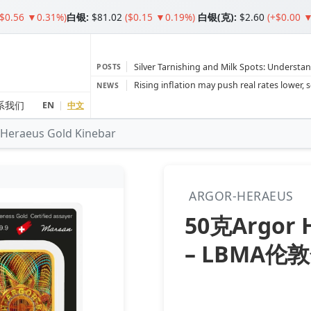
($0.56 ▼0.31%)
白银
:
$81.02
($0.15 ▼0.19%)
白银(克):
$2.60
(+$0.00 
Silver Tarnishing and Milk Spots: Understan
POSTS
Gold vs Silver: Understanding the Gold‑to‑S
NEWS
Bars or Coins? Minted or Cast Bars? Brands
系我们
EN
|
中文
 Heraeus Gold Kinebar
Gold and silver’s historic rally could resume 
Central banks ‘scoop up a load’ of gold in
ARGOR-HERAEUS
50克Argor 
– LBMA