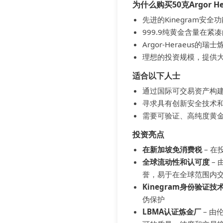
为什么购买50克Argor He
先进的Kinegram安
999.9纯黄金含量在紧
Argor-Heraeus
理想的投资规模，提供
适合以下人士
通过国际可交易资产构
寻求具有创新安全技术
需要可验证、高纯度黄
投资亮点
在新加坡免消费税
– 
全球流动性和认可度
– 
誉，易于在全球范围内
Kinegram身份验证技
伪保护
LBMA认证炼金厂
– 由