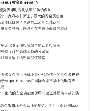
raeus黄金Kinebar？
全功能提供即时视觉认证和防伪保护
凑的50克规格中保证了最大的贵金属价值
的瑞士炼金传统确保了卓越的工艺和全球认可
大量黄金持有，同时不存在较小面额的溢价
建多元化贵金属投资组合的认真投资者
和独特设计的高端金条的收藏家
金且重量适中的财富保值策略
在投资级黄金本地法规下享受税收优惠的贵金属投资
由于Argor-Heraeus在国际金条市场上的既有声
交易
术
– 集成的安全功能确保即时验证并提供卓越的防
伦敦金银市场协会认证的炼金厂生产，保证国际认