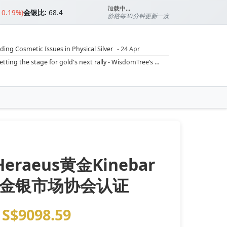
加载中...
▼0.19%)
金银比:
68.4
价格每30分钟更新一次
ding Cosmetic Issues in Physical Silver
- 24 Apr
ilver Ratio
- 24 Apr
Rising inflation may push real rates lower, setting the stage for gold's next rally - WisdomTree’s Shah (Kitco 9 Jun 2026)
??
- 23 Apr
Central banks are buying more gold than expected, and purchases will increase further through 2026 – Goldman Sachs (Kitco - 20 May)
Silver’s ‘great rotation’: Tech selloff to fuel rush into precious metals, says Jen Bawden (Kitco - 20 May)
‘as fog of war lifts’ (CNBC 7 May)
 bumpy first quarter - Bloomberg (Yahoo 29 Apr)
Heraeus黄金Kinebar
伦敦金银市场协会认证
S$9098.59