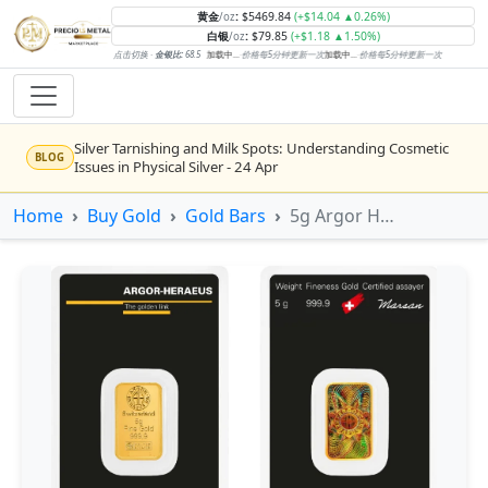
黄金
:
$5469.84
(+$14.04 ▲0.26%)
/oz
白银
:
$79.85
(+$1.18 ▲1.50%)
/oz
点击切换 ·
金银比:
68.5
加载中...
·
价格每5分钟更新一次
加载中...
·
价格每5分钟更新一次
Silver Tarnishing and Milk Spots: Understanding Cosmetic
BLOG
Issues in Physical Silver - 24 Apr
Rising inflation may push real rates lower, setting the stage
Home
Buy Gold
Gold Bars
5g Argor Heraeus Gold Kinebar
NEWS
for gold's next rally - WisdomTree’s Shah (Kitco 9 Jun 2026)
Gold vs Silver: Understanding the Gold‑to‑Silver Ratio - 24
BLOG
Apr
Central banks are buying more gold than expected, and
NEWS
purchases will increase further through 2026 – Goldman
Sachs (Kitco - 20 May)
Bars or Coins? Minted or Cast Bars? Brands?? - 23 Apr
BLOG
Silver’s ‘great rotation’: Tech selloff to fuel rush into
NEWS
precious metals, says Jen Bawden (Kitco - 20 May)