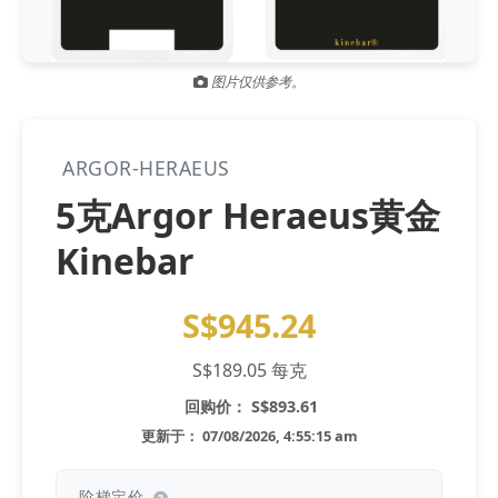
Gold and silver’s historic rally could resume ‘as fog of war
NEWS
lifts’ (CNBC 7 May)
图片仅供参考。
Central banks ‘scoop up a load’ of gold in bumpy first
NEWS
quarter - Bloomberg (Yahoo 29 Apr)
ARGOR-HERAEUS
5克Argor Heraeus黄金
Kinebar
S$945.24
S$189.05 每克
回购价： S$893.61
更新于： 07/08/2026, 4:55:15 am
阶梯定价