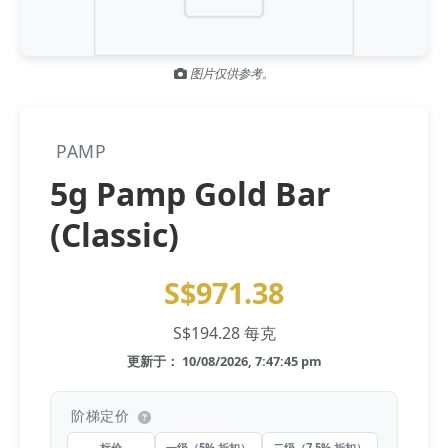
Gold and silver’s historic rally could resume ‘as fog of war
NEWS
lifts’ (CNBC 7 May)
图片仅供参考。
Central banks ‘scoop up a load’ of gold in bumpy first
NEWS
quarter - Bloomberg (Yahoo 29 Apr)
PAMP
5g Pamp Gold Bar
(Classic)
S$971.38
S$194.28 每克
更新于： 10/08/2026, 7:47:45 pm
阶梯定价
标价
一级（5% 折扣）
二级（7.5% 折扣）