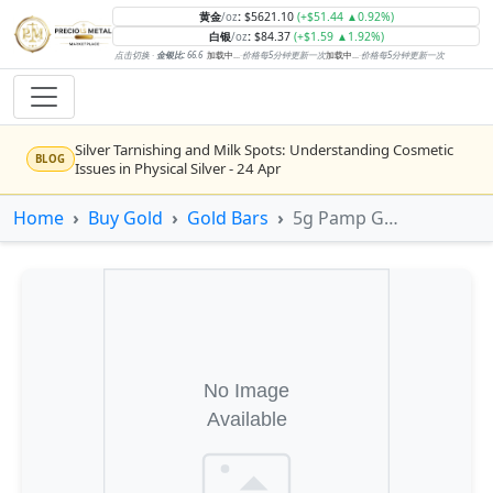
黄金
:
$5621.10
(+$51.44 ▲0.92%)
/oz
白银
:
$84.37
(+$1.59 ▲1.92%)
/oz
点击切换 ·
金银比:
66.6
加载中...
·
价格每5分钟更新一次
加载中...
·
价格每5分钟更新一次
Silver Tarnishing and Milk Spots: Understanding Cosmetic
BLOG
Issues in Physical Silver - 24 Apr
Rising inflation may push real rates lower, setting the stage
Home
Buy Gold
Gold Bars
5g Pamp Gold Bar (Classic)
NEWS
for gold's next rally - WisdomTree’s Shah (Kitco 9 Jun 2026)
Gold vs Silver: Understanding the Gold‑to‑Silver Ratio - 24
BLOG
Apr
Central banks are buying more gold than expected, and
NEWS
purchases will increase further through 2026 – Goldman
Sachs (Kitco - 20 May)
Bars or Coins? Minted or Cast Bars? Brands?? - 23 Apr
BLOG
Silver’s ‘great rotation’: Tech selloff to fuel rush into
NEWS
precious metals, says Jen Bawden (Kitco - 20 May)