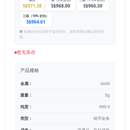
S$971.38
S$968.00
S$966.30
三级（10% 折扣）
S$964.61
阶梯折扣仅适用于溢价部分。请联系我们确认您的等
级。
暂无库存
产品规格
金属：
Gold
重量：
5g
纯度：
999.9
类型：
铸币金条
成色：
流通品 - 良好成色