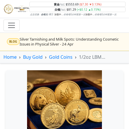
黄金
:
$5553.69
($7.30 ▼0.13%)
/oz
白银
:
$81.29
(+$0.12 ▲0.15%)
/oz
点击切换 ·
金银比:
68.3
加载中...
·
价格每5分钟更新一次
加载中...
·
价格每5分钟更新一次
Silver Tarnishing and Milk Spots: Understanding Cosmetic
BLOG
Issues in Physical Silver - 24 Apr
Rising inflation may push real rates lower, setting the stage
Home
Buy Gold
Gold Coins
1/2oz LBMA Gold Coin (Circulated - Good Condition)
NEWS
for gold's next rally - WisdomTree’s Shah (Kitco 9 Jun 2026)
Gold vs Silver: Understanding the Gold‑to‑Silver Ratio - 24
BLOG
Apr
Central banks are buying more gold than expected, and
NEWS
purchases will increase further through 2026 – Goldman
Sachs (Kitco - 20 May)
Bars or Coins? Minted or Cast Bars? Brands?? - 23 Apr
BLOG
Silver’s ‘great rotation’: Tech selloff to fuel rush into
NEWS
precious metals, says Jen Bawden (Kitco - 20 May)