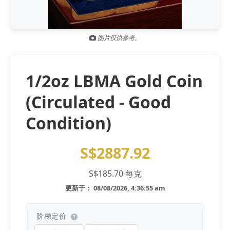
Gold and silver’s historic rally could resume ‘as fog of war
NEWS
lifts’ (CNBC 7 May)
图片仅供参考。
Central banks ‘scoop up a load’ of gold in bumpy first
NEWS
quarter - Bloomberg (Yahoo 29 Apr)
1/2oz LBMA Gold Coin
(Circulated - Good
Condition)
S$2887.92
S$185.70 每克
更新于： 08/08/2026, 4:36:55 am
阶梯定价