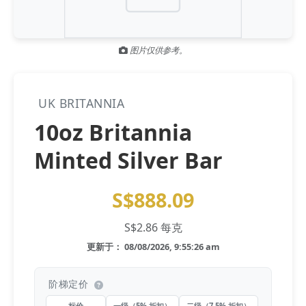
Gold and silver’s historic rally could resume ‘as fog of war
NEWS
lifts’ (CNBC 7 May)
图片仅供参考。
Central banks ‘scoop up a load’ of gold in bumpy first
NEWS
quarter - Bloomberg (Yahoo 29 Apr)
UK BRITANNIA
10oz Britannia
Minted Silver Bar
S$888.09
S$2.86 每克
更新于： 08/08/2026, 9:55:26 am
阶梯定价
标价
一级（5% 折扣）
二级（7.5% 折扣）