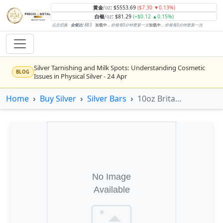
黄金
:
$5553.69
($7.30 ▼0.13%)
/oz
白银
:
$81.29
(+$0.12 ▲0.15%)
/oz
点击切换 ·
金银比:
68.3
加载中...
·
价格每5分钟更新一次
加载中...
·
价格每5分钟更新一次
Silver Tarnishing and Milk Spots: Understanding Cosmetic
BLOG
Issues in Physical Silver - 24 Apr
Rising inflation may push real rates lower, setting the stage
Home
Buy Silver
Silver Bars
10oz Britannia Minted Silver Bar
NEWS
for gold's next rally - WisdomTree’s Shah (Kitco 9 Jun 2026)
Gold vs Silver: Understanding the Gold‑to‑Silver Ratio - 24
BLOG
Apr
Central banks are buying more gold than expected, and
NEWS
purchases will increase further through 2026 – Goldman
Sachs (Kitco - 20 May)
Bars or Coins? Minted or Cast Bars? Brands?? - 23 Apr
BLOG
Silver’s ‘great rotation’: Tech selloff to fuel rush into
NEWS
precious metals, says Jen Bawden (Kitco - 20 May)