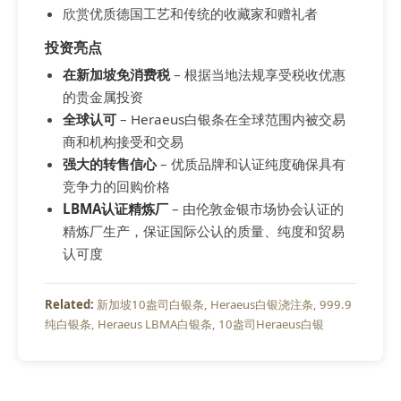
欣赏优质德国工艺和传统的收藏家和赠礼者
投资亮点
在新加坡免消费税
– 根据当地法规享受税收优惠
的贵金属投资
全球认可
– Heraeus白银条在全球范围内被交易
商和机构接受和交易
强大的转售信心
– 优质品牌和认证纯度确保具有
竞争力的回购价格
LBMA认证精炼厂
– 由伦敦金银市场协会认证的
精炼厂生产，保证国际公认的质量、纯度和贸易
认可度
新加坡10盎司白银条
Heraeus白银浇注条
999.9
纯白银条
Heraeus LBMA白银条
10盎司Heraeus白银