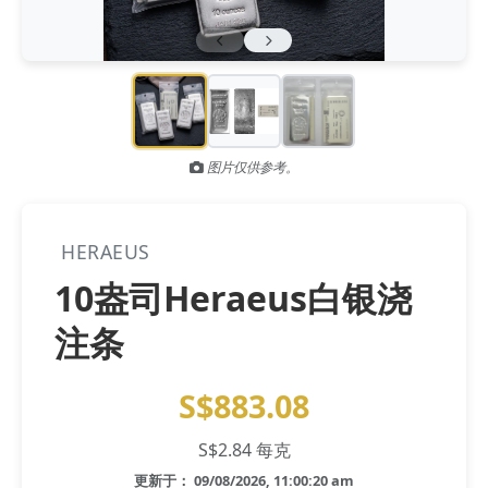
Gold and silver’s historic rally could resume ‘as fog of war
NEWS
lifts’ (CNBC 7 May)
Central banks ‘scoop up a load’ of gold in bumpy first
NEWS
quarter - Bloomberg (Yahoo 29 Apr)
图片仅供参考。
HERAEUS
10盎司Heraeus白银浇
注条
S$883.08
S$2.84 每克
更新于： 09/08/2026, 11:00:20 am