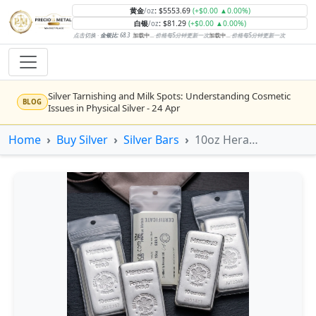
黄金
:
$5553.69
(+$0.00 ▲0.00%)
/oz
白银
:
$81.29
(+$0.00 ▲0.00%)
/oz
点击切换 ·
金银比:
68.3
加载中...
·
价格每5分钟更新一次
加载中...
·
价格每5分钟更新一次
Silver Tarnishing and Milk Spots: Understanding Cosmetic
BLOG
Issues in Physical Silver - 24 Apr
Rising inflation may push real rates lower, setting the stage
Home
Buy Silver
Silver Bars
10oz Heraeus Silver Cast Bar
NEWS
for gold's next rally - WisdomTree’s Shah (Kitco 9 Jun 2026)
Gold vs Silver: Understanding the Gold‑to‑Silver Ratio - 24
BLOG
Apr
Central banks are buying more gold than expected, and
NEWS
purchases will increase further through 2026 – Goldman
Sachs (Kitco - 20 May)
Bars or Coins? Minted or Cast Bars? Brands?? - 23 Apr
BLOG
Silver’s ‘great rotation’: Tech selloff to fuel rush into
NEWS
precious metals, says Jen Bawden (Kitco - 20 May)