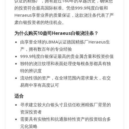
认证的精炼厂，拥有超过160年的卓越历史，确保您
的投资符合最高国际标准。凭借999.9纯度白银和
Heraeus享誉业界的质量保证，这款浇注条代表了严
肃白银投资者的绝佳机会。
为什么购买10盎司Heraeus白银浇注条？
由享誉全球的LBMA认证德国精炼厂Heraeus生
产，拥有数百年的专业经验
999.9纯度白银保证最高的贵金属含量和投资价值
独特的浇注纹理和表面处理使每根条形都具有独
特的辨识度
流动性强的资产，在全球范围内需求量大，在交
易商中享有高度认可
适合
寻求建立较大白银头寸且信任欧洲精炼厂背景的
资深投资者
需要具有实物性和抗通胀特性资产的投资组合多
元化策略