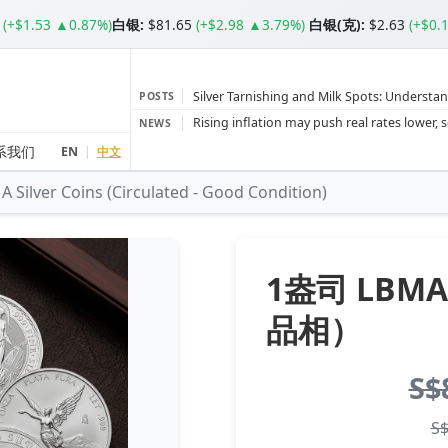
(+$1.53 ▲0.87%)
白银
:
$81.65
(+$2.98 ▲3.79%)
白银(克):
$2.63
(+$0.
Silver Tarnishing and Milk Spots: Understan
POSTS
Gold vs Silver: Understanding the Gold‑to‑S
NEWS
Bars or Coins? Minted or Cast Bars? Brands
系我们
EN
|
中文
 Silver Coins (Circulated - Good Condition)
Gold and silver’s historic rally could resume 
Central banks ‘scoop up a load’ of gold in
1盎司 LBM
品相）
S$
S