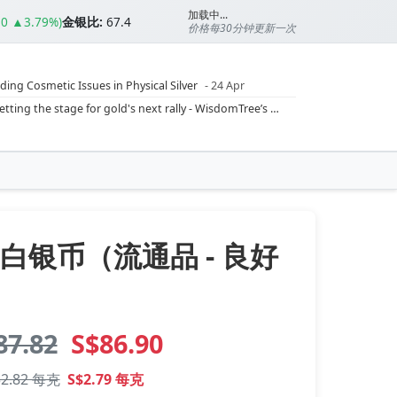
加载中...
10 ▲3.79%)
金银比:
67.4
价格每30分钟更新一次
ding Cosmetic Issues in Physical Silver
- 24 Apr
ilver Ratio
- 24 Apr
Rising inflation may push real rates lower, setting the stage for gold's next rally - WisdomTree’s Shah (Kitco 9 Jun 2026)
??
- 23 Apr
Central banks are buying more gold than expected, and purchases will increase further through 2026 – Goldman Sachs (Kitco - 20 May)
Silver’s ‘great rotation’: Tech selloff to fuel rush into precious metals, says Jen Bawden (Kitco - 20 May)
‘as fog of war lifts’ (CNBC 7 May)
 bumpy first quarter - Bloomberg (Yahoo 29 Apr)
A白银币（流通品 - 良好
87.82
S$86.90
$2.82 每克
S$2.79 每克