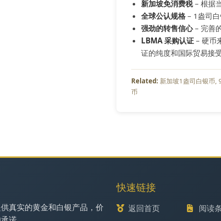
新加坡免消费税
– 根
全球公认规格
– 1盎司
强劲的转售信心
– 完
LBMA 采购认证
– 硬
证的纯度和国际贸易接
新加坡1盎司白银币
币
快速链接
提供真实的黄金和白银产品，价
返回首页
阅读
的承诺。