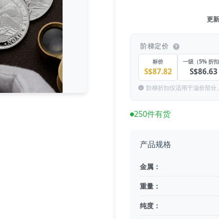
更新于
阶梯定价
标价
一级（5% 折
S$87.82
S$86.63
阶梯折扣仅适用于溢价部分
250件有货
产品规格
金属：
重量：
纯度：