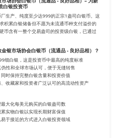
银市场协会白银币（流通品 - 良好品相）– 为新
质白银投资币
铸币厂生产、纯度至少达999的正宗1盎司白银币。这
求积累白银储备但不愿为未流通币种支付溢价的
硬币含有一整个交易盎司的投资级白银，已通过
敦金银市场协会白银币（流通品 - 良好品相）？
99细白银，这是投资币中最高的纯度标准
保真伪性和全球市场认可，便于无缝转售
，同时保持完整白银含量和投资价值
商、收藏家和投资者广泛认可的高流动性资产
望最大化每美元购买的白银盎司数
积累实物白银以实现长期财富保值
以易于接近的方式进入白银投资领域