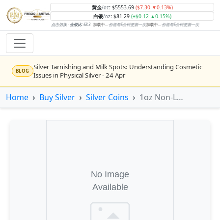
黄金
:
$5553.69
($7.30 ▼0.13%)
/oz
白银
:
$81.29
(+$0.12 ▲0.15%)
/oz
点击切换 ·
金银比:
68.3
加载中...
·
价格每5分钟更新一次
加载中...
·
价格每5分钟更新一次
Silver Tarnishing and Milk Spots: Understanding Cosmetic
BLOG
Issues in Physical Silver - 24 Apr
Rising inflation may push real rates lower, setting the stage
Home
Buy Silver
Silver Coins
1oz Non-LBMA Silver Coin
NEWS
for gold's next rally - WisdomTree’s Shah (Kitco 9 Jun 2026)
Gold vs Silver: Understanding the Gold‑to‑Silver Ratio - 24
BLOG
Apr
Central banks are buying more gold than expected, and
NEWS
purchases will increase further through 2026 – Goldman
Sachs (Kitco - 20 May)
Bars or Coins? Minted or Cast Bars? Brands?? - 23 Apr
BLOG
Silver’s ‘great rotation’: Tech selloff to fuel rush into
NEWS
precious metals, says Jen Bawden (Kitco - 20 May)